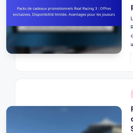
P
b
i