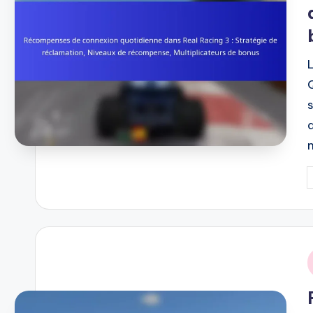
P
b
i