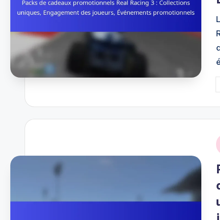
P
b
i