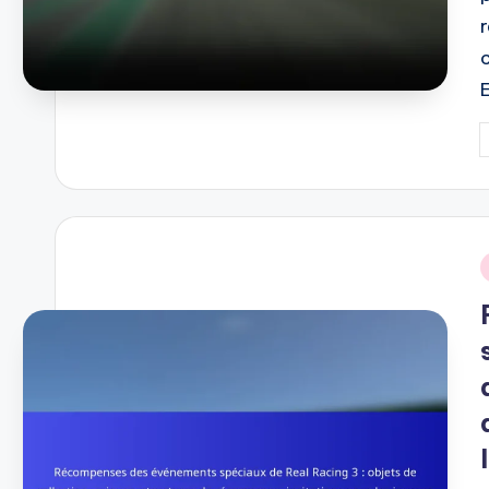
P
b
i