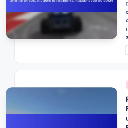
P
b
i