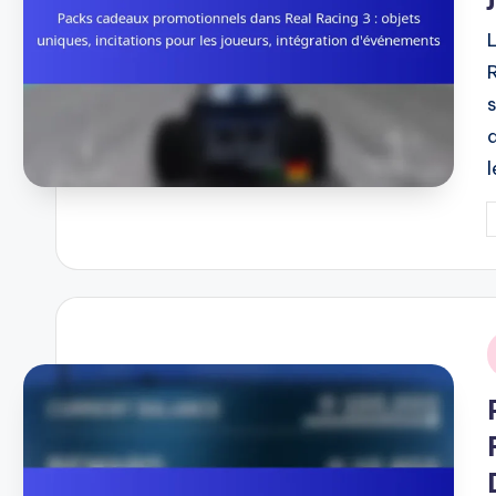
P
b
i