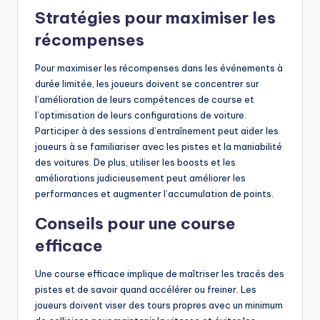
Stratégies pour maximiser les
récompenses
Pour maximiser les récompenses dans les événements à
durée limitée, les joueurs doivent se concentrer sur
l’amélioration de leurs compétences de course et
l’optimisation de leurs configurations de voiture.
Participer à des sessions d’entraînement peut aider les
joueurs à se familiariser avec les pistes et la maniabilité
des voitures. De plus, utiliser les boosts et les
améliorations judicieusement peut améliorer les
performances et augmenter l’accumulation de points.
Conseils pour une course
efficace
Une course efficace implique de maîtriser les tracés des
pistes et de savoir quand accélérer ou freiner. Les
joueurs doivent viser des tours propres avec un minimum