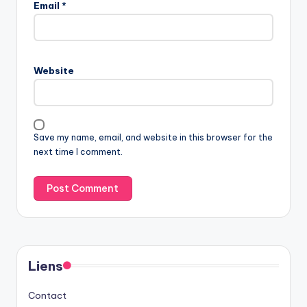
Email
*
Website
Save my name, email, and website in this browser for the
next time I comment.
Liens
Contact