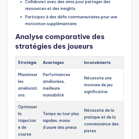
Collaborez avec des amis pour partager des
ressources et des insights.
Participez à des défis communautaires pour une
motivation supplémentaire.
Analyse comparative des
stratégies des joueurs
Stratégie
Avantages
Inconvénients
Maximiser
Performances
Nécessite une
les
améliorées,
monnaie de jeu
améliorati
meilleure
significative
ons
maniabilité
Optimiser
Nécessite de la
la
Temps au tour plus
pratique et de la
trajectoir
rapides, moins
connaissance des
e de
d’usure des pneus
pistes
course