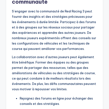
communauté
S’engager avec la communauté de Real Racing 3 peut
fournir des insights et des stratégies précieuses pour
les événements à durée limitée. Participez à des forums
et à des groupes sur les réseaux sociaux pour partager
des expériences et apprendre des autres joueurs. De
nombreux joueurs expérimentés offrent des conseils sur
les configurations de véhicules et les techniques de
course qui peuvent améliorer vos performances.
La collaboration avec d’autres joueurs peut également
être bénéfique. Former des équipes ou des groupes
permet de partager des ressources, telles que des
améliorations de véhicules ou des stratégies de course,
ce qui peut conduire à de meilleurs résultats lors des
événements. De plus, les défis communautaires peuvent
vous motiver à repousser vos limites.
Rejoignez des forums en ligne pour échanger des
conseils et des stratégies.