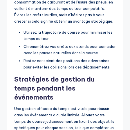
consommation de carburant et de l’usure des pneus, en
veillant à maintenir des temps au tour compétitifs.
Évitez les arrêts inutiles, mais n’hésitez pas à vous
arrêter si cela signifie obtenir un avantage stratégique.
Utilisez la trajectoire de course pour minimiser les
temps au tour.
Chronométrez vos arrêts aux stands pour coïncider
avec les pauses naturelles dans la course.
Restez conscient des positions des adversaires
pour éviter les collisions lors des dépassements.
Stratégies de gestion du
temps pendant les
événements
Une gestion efficace du temps est vitale pour réussir
dans les événements à durée limitée. Allouez votre
temps de course judicieusement en fixant des objectifs
spécifiques pour chaque session, tels que compléter un