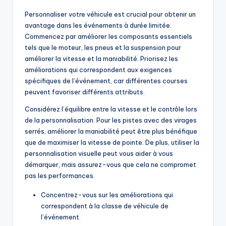
Personnaliser votre véhicule est crucial pour obtenir un
avantage dans les événements à durée limitée.
Commencez par améliorer les composants essentiels
tels que le moteur, les pneus et la suspension pour
améliorer la vitesse et la maniabilité. Priorisez les
améliorations qui correspondent aux exigences
spécifiques de l’événement, car différentes courses
peuvent favoriser différents attributs.
Considérez l’équilibre entre la vitesse et le contrôle lors
de la personnalisation. Pour les pistes avec des virages
serrés, améliorer la maniabilité peut être plus bénéfique
que de maximiser la vitesse de pointe. De plus, utiliser la
personnalisation visuelle peut vous aider à vous
démarquer, mais assurez-vous que cela ne compromet
pas les performances.
Concentrez-vous sur les améliorations qui
correspondent à la classe de véhicule de
l’événement.