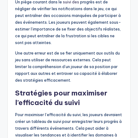
Un piège courant dans le
suivi des
progrès est de
négliger de vérifier les notifications dans le jeu, ce qui
peut entraîner des occasions manquées de participer à
des événements. Les joueurs peuvent également sous-
estimer l’importance de se fixer des objectifs réalistes,
ce qui peut entraîner de la frustration si les cibles ne
sont pas atteintes.
Une autre erreur est de se fier uniquement aux outils du
jeu sans utiliser de ressources externes. Cela peut
limiter la compréhension d’un joueur de sa position par
rapport aux autres et entraver sa capacité à élaborer
des stratégies efficacement.
Stratégies pour maximiser
l’efficacité du suivi
Pour maximiser l’efficacité du suivi, les joueurs devraient
créer un tableau de suivi pour enregistrer leurs progrès à
travers différents événements. Cela peut aider à
visualiser les tendances et à identifier les domaines à