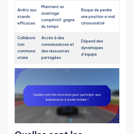
Maintient un
Arrêts aux
Risque de perdre
avantage
stands
une position si mal
compétitif, gagne
efficaces
chronométré
du temps
Collabora
Accès à des
Dépend des
tion
connaissances et
dynamiques
communa
des ressources
d’équipe
utaire
partagées