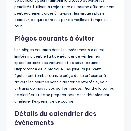
de collisions pour maintenir la vitesse et éviter les
pénalités. Utiliser la trajectoire de course efficacement
peut également aider à naviguer les virages plus en
douceur, ce qui se traduit par de meilleurs temps au
tour.
Pièges courants à éviter
Les pièges courants dans les événements à durée
limitée incluent le fait de négliger de vérifier les
spécifications des voitures et de sous-estimer
l’importance de la pratique. Les joueurs peuvent
également tomber dans le piège de se précipiter à
travers les courses sans élaborer de stratégie, ce qui
entraîne de mauvaises performances. Prendre le temps
de planifier et de se préparer peut considérablement
améliorer l’expérience de course.
Détails du calendrier des
événements