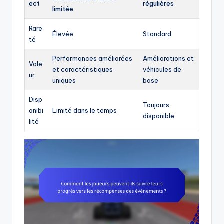
ect
régulières
limitée
Rare
Élevée
Standard
té
Performances améliorées
Améliorations et
Vale
et caractéristiques
véhicules de
ur
uniques
base
Disp
Toujours
onibi
Limité dans le temps
disponible
lité