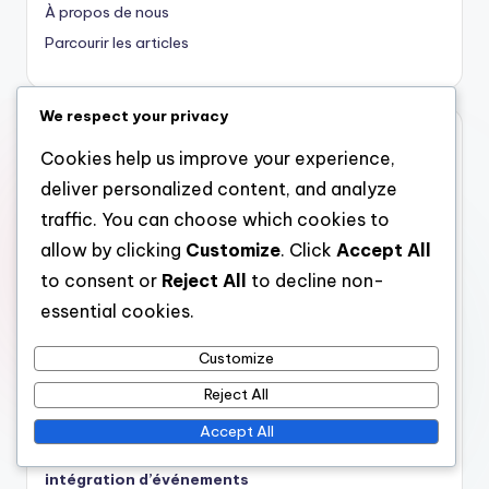
À propos de nous
Parcourir les articles
We respect your privacy
Articles récents
Cookies help us improve your experience,
Suivi des packs cadeaux de Real Racing 3 :
deliver personalized content, and analyze
Optimisation des réclamations, Partage
traffic. You can choose which cookies to
communautaire, Avantages pour les joueurs
allow by clicking
Customize
. Click
Accept All
Récompenses des événements spéciaux de Real
to consent or
Reject All
to decline non-
Racing 3 : objets de collection uniques, structures
essential cookies.
de récompense, incitations pour les joueurs
Packs de cadeaux promotionnels Real Racing 3 :
Customize
Collections uniques, Engagement des joueurs,
Reject All
Événements promotionnels
Accept All
Packs cadeaux promotionnels dans Real Racing 3 :
objets uniques, incitations pour les joueurs,
intégration d’événements