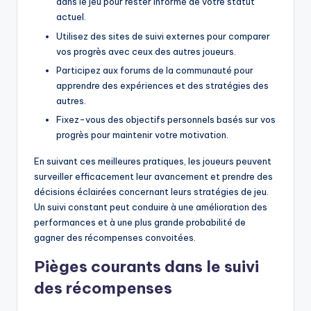
dans le jeu pour rester informé de votre statut
actuel.
Utilisez des sites de suivi externes pour comparer
vos progrès avec ceux des autres joueurs.
Participez aux forums de la communauté pour
apprendre des expériences et des stratégies des
autres.
Fixez-vous des objectifs personnels basés sur vos
progrès pour maintenir votre motivation.
En suivant ces meilleures pratiques, les joueurs peuvent
surveiller efficacement leur avancement et prendre des
décisions éclairées concernant leurs stratégies de jeu.
Un suivi constant peut conduire à une amélioration des
performances et à une plus grande probabilité de
gagner des récompenses convoitées.
Pièges courants dans le suivi
des récompenses