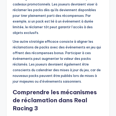
cadeaux promotionnels. Les joueurs devraient viser à
réclamer les packs dès qu’ils deviennent disponibles
pour tirer pleinement parti des récompenses. Par
exemple, si un pack est lié à un événement à durée
limitée, le réclamer tôt peut garantir l’accès à des
objets exclusifs.
Une autre stratégie efficace consiste à aligner les
réclamations de packs avec des événements en jeu qui
offrent des récompenses bonus. Participer à ces
événements peut augmenter la valeur des packs
réclamés. Les joueurs devraient également être
conscients du calendrier des mises à jour du jeu, car de
nouveaux packs peuvent être publiés lors de mises à
jour majeures ou d’événements saisonniers.
Comprendre les mécanismes
de réclamation dans Real
Racing 3