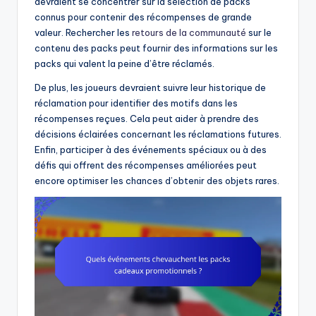
devraient se concentrer sur la sélection de packs
connus pour contenir des récompenses de grande
valeur. Rechercher les
retours de la communauté
sur le
contenu des packs peut fournir des informations sur les
packs qui valent la peine d’être réclamés.
De plus, les joueurs devraient suivre leur historique de
réclamation pour identifier des motifs dans les
récompenses reçues. Cela peut aider à prendre des
décisions éclairées concernant les réclamations futures.
Enfin, participer à des événements spéciaux ou à des
défis qui offrent des récompenses améliorées peut
encore optimiser les chances d’obtenir des objets rares.