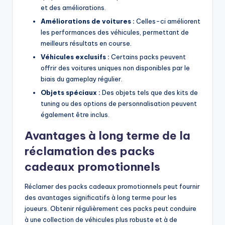
et des améliorations.
Améliorations de voitures :
Celles-ci améliorent
les performances des véhicules, permettant de
meilleurs résultats en course.
Véhicules exclusifs :
Certains packs peuvent
offrir des voitures uniques non disponibles par le
biais du gameplay régulier.
Objets spéciaux :
Des objets tels que des kits de
tuning ou des options de personnalisation peuvent
également être inclus.
Avantages à long terme de la
réclamation des packs
cadeaux promotionnels
Réclamer des packs cadeaux promotionnels peut fournir
des avantages significatifs à long terme pour les
joueurs. Obtenir régulièrement ces packs peut conduire
à une collection de véhicules plus robuste et à de