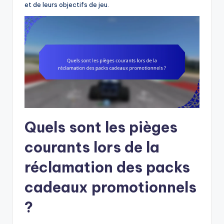
et de leurs objectifs de jeu.
Quels sont les pièges
courants lors de la
réclamation des packs
cadeaux promotionnels
?