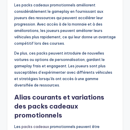
Les packs cadeaux promotionnels améliorent
considérablement le gameplay en fournissant aux
joueurs des ressources qui peuvent accélérer leur
progression. Avec accès à de la monnaie et à des
améliorations, les joueurs peuvent améliorer leurs
véhicules plus rapidement, ce qui leur donne un avantage
compétitif lors des courses.
De plus, ces packs peuvent introduire de nouvelles
voitures ou options de personnalisation, gardant le
gameplay frais et engageant. Les joueurs sont plus
susceptibles d’expérimenter avec différents véhicules
et stratégies lorsqu’ils ont accès à une gamme
diversifiée de ressources.
Alias courants et variations
des packs cadeaux
promotionnels
Les
packs cadeaux
promotionnels peuvent être