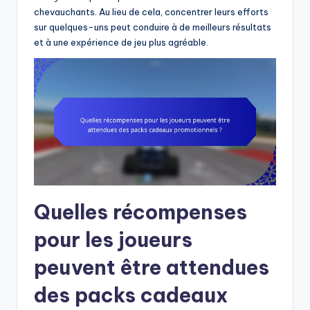
chevauchants. Au lieu de cela, concentrer leurs efforts
sur quelques-uns peut conduire à de meilleurs résultats
et à une expérience de jeu plus agréable.
Quelles récompenses
pour les joueurs
peuvent être attendues
des packs cadeaux