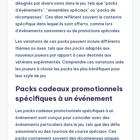
désignés par divers noms dans le jeu, tels que “packs
d’événements”, “ensembles spéciaux” ou “packs de
récompenses”. Ces alias reflètent souvent le contexte
spécifique dans lequel ils sont offerts, comme lors
d’événements saisonniers ou de promotions spéciales.
Les variations de ces packs peuvent inclure différents
thèmes ou axes, tels que
des packs
adaptés aux
nouveaux joueurs par rapport à ceux destinés aux
vétérans expérimentés. Comprendre ces variations aide
les joueurs à choisir les packs les plus bénéfiques pour
leur style de jeu.
Packs cadeaux promotionnels
spécifiques à un événement
Les packs cadeaux promotionnels spécifiques à un
événement sont conçus pour coïncider avec des
événements particuliers dans le jeu, tels que des défis
saisonniers ou des tournois de course spéciaux. Ces
packs contiennent souvent des récompenses uniques