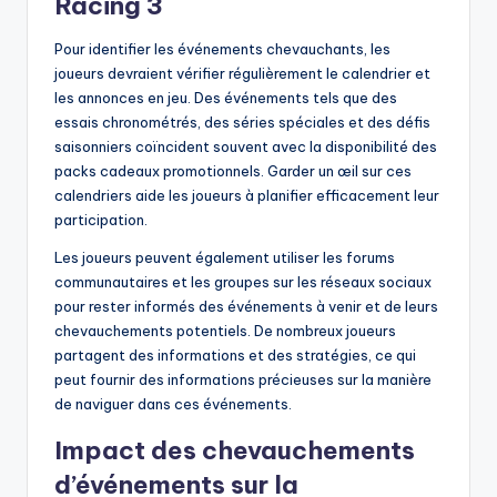
Racing 3
Pour identifier les événements chevauchants, les
joueurs devraient vérifier régulièrement le calendrier et
les annonces en jeu. Des événements tels que des
essais chronométrés, des séries spéciales et des défis
saisonniers coïncident souvent avec la disponibilité des
packs cadeaux promotionnels. Garder un œil sur ces
calendriers aide les joueurs à planifier efficacement leur
participation.
Les joueurs peuvent également utiliser les forums
communautaires et les groupes sur les réseaux sociaux
pour rester informés des événements à venir et de leurs
chevauchements potentiels. De nombreux joueurs
partagent des informations et des stratégies, ce qui
peut fournir des informations précieuses sur la manière
de naviguer dans ces événements.
Impact des chevauchements
d’événements sur la