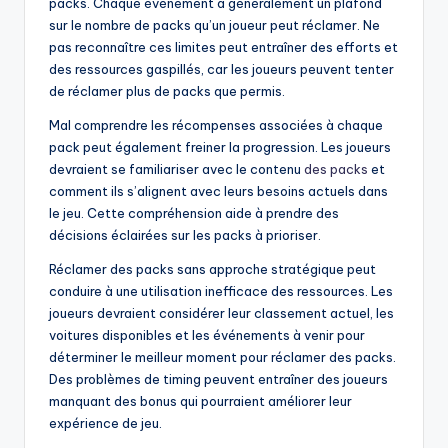
packs. Chaque événement a généralement un plafond
sur le nombre de packs qu’un joueur peut réclamer. Ne
pas reconnaître ces limites peut entraîner des efforts et
des ressources gaspillés, car les joueurs peuvent tenter
de réclamer plus de packs que permis.
Mal comprendre les récompenses associées à chaque
pack peut également freiner la progression. Les joueurs
devraient se familiariser avec le contenu
des packs
et
comment ils s’alignent avec leurs besoins actuels dans
le jeu. Cette compréhension aide à prendre des
décisions éclairées sur les packs à prioriser.
Réclamer des packs sans approche stratégique peut
conduire à une utilisation inefficace des ressources. Les
joueurs devraient considérer leur classement actuel, les
voitures disponibles et les événements à venir pour
déterminer le meilleur moment pour réclamer des packs.
Des problèmes de timing peuvent entraîner des joueurs
manquant des bonus qui pourraient améliorer leur
expérience de jeu.