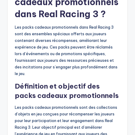
cadeaux promotionnels
dans Real Racing 3 ?
Les packs cadeaux promotionnels dans Real Racing 3
sont des ensembles spéciaux offerts aux joueurs
contenant diverses récompenses, améliorant leur
expérience de jeu. Ces packs peuvent être réclamés
lors d’événements ou de promotions spécifiques,
fournissant aux joueurs des ressources précieuses et
des incitations pour s’engager plus profondément dans
le jeu.
Définition et objectif des
packs cadeaux promotionnels
Les packs cadeaux promotionnels sont des collections
d’objets en jeu conçues pour récompenser les joueurs
pour leur participation et leur engagement dans Real
Racing 3. Leur objectif principal est d’améliorer
l’expérience de jeu en fournissant aux joueurs des