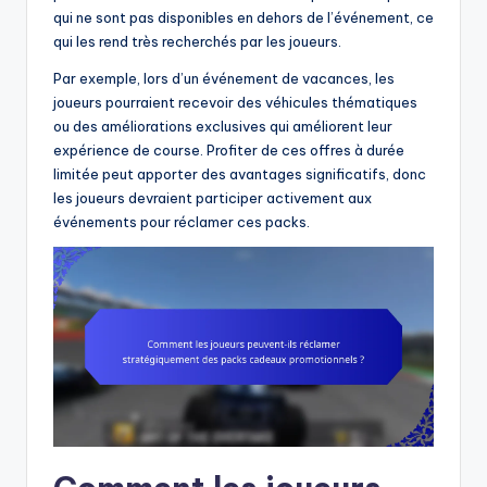
qui ne sont pas disponibles en dehors de l’événement, ce
qui les rend très recherchés par les joueurs.
Par exemple, lors d’un événement de vacances, les
joueurs pourraient recevoir des véhicules thématiques
ou des améliorations exclusives qui améliorent leur
expérience de course. Profiter de ces offres à durée
limitée peut apporter des avantages significatifs, donc
les joueurs devraient participer activement aux
événements pour réclamer ces packs.