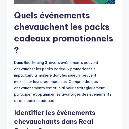
Quels événements
chevauchent les packs
cadeaux promotionnels
?
Dans Real Racing 3, divers événements peuvent
chevaucher les packs cadeaux promotionnels,
impactant la manière dont les joueurs peuvent
maximiser leurs récompenses. Comprendre ces
chevauchements est crucial pour stratégiquement
participer et optimiser les avantages des événements
et des packs cadeaux.
Identifier les événements
chevauchants dans Real