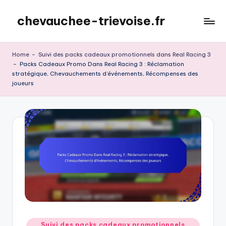
chevauchee-trievoise.fr
Skip
to
content
Home
-
Suivi des packs cadeaux promotionnels dans Real Racing 3
-
Packs Cadeaux Promo Dans Real Racing 3 : Réclamation
stratégique, Chevauchements d’événements, Récompenses des
joueurs
Posted
Suivi des packs cadeaux promotionnels