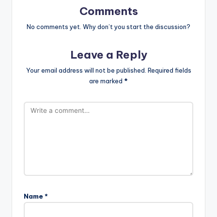
Comments
No comments yet. Why don’t you start the discussion?
Leave a Reply
Your email address will not be published.
Required fields
are marked
*
Name
*