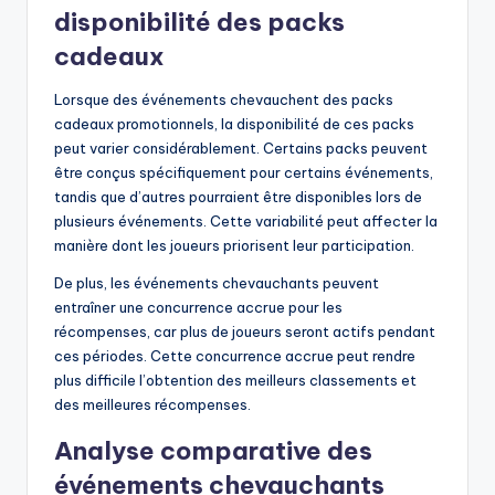
disponibilité des packs
cadeaux
Lorsque des événements chevauchent des packs
cadeaux promotionnels, la disponibilité de ces packs
peut varier considérablement. Certains packs peuvent
être conçus spécifiquement pour certains événements,
tandis que d’autres pourraient être disponibles lors de
plusieurs événements. Cette variabilité peut affecter la
manière dont les joueurs priorisent leur participation.
De plus, les événements chevauchants peuvent
entraîner une concurrence accrue pour les
récompenses, car plus de joueurs seront actifs pendant
ces périodes. Cette concurrence accrue peut rendre
plus difficile l’obtention des meilleurs classements et
des meilleures récompenses.
Analyse comparative des
événements chevauchants