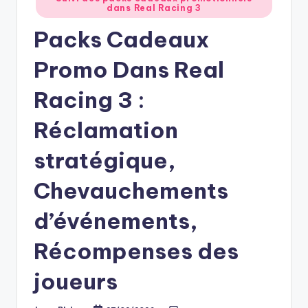
dans Real Racing 3
in
Packs Cadeaux
Promo Dans Real
Racing 3 :
Réclamation
stratégique,
Chevauchements
d’événements,
Récompenses des
joueurs