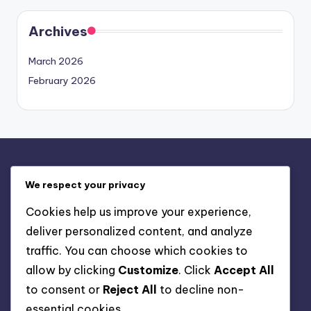
Archives
March 2026
February 2026
Mentions légales
We respect your privacy
Contact
Cookies help us improve your experience,
Conditions de service
deliver personalized content, and analyze
Politique de cookies
traffic. You can choose which cookies to
Politique de confidentialité
allow by clicking
Customize
. Click
Accept All
À propos de nous
to consent or
Reject All
to decline non-
essential cookies.