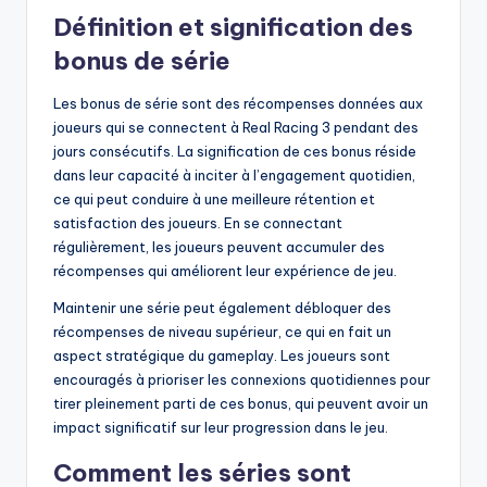
Définition et signification des
bonus de série
Les bonus de série sont des récompenses données aux
joueurs qui se connectent à Real Racing 3 pendant des
jours consécutifs. La signification de ces bonus réside
dans leur capacité à inciter à l’engagement quotidien,
ce qui peut conduire à une meilleure rétention et
satisfaction des joueurs. En se connectant
régulièrement, les joueurs peuvent accumuler des
récompenses qui améliorent leur expérience de jeu.
Maintenir une série peut également débloquer des
récompenses de niveau supérieur, ce qui en fait un
aspect stratégique du gameplay. Les joueurs sont
encouragés à prioriser les connexions quotidiennes pour
tirer pleinement parti de ces bonus, qui peuvent avoir un
impact significatif sur leur progression dans le jeu.
Comment les séries sont