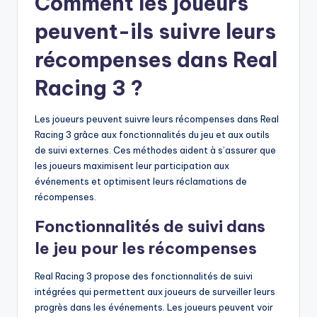
Comment les joueurs
peuvent-ils suivre leurs
récompenses dans Real
Racing 3 ?
Les joueurs peuvent suivre leurs récompenses dans Real
Racing 3 grâce aux fonctionnalités du jeu et aux outils
de suivi externes. Ces méthodes aident à s’assurer que
les joueurs maximisent leur participation aux
événements et optimisent leurs réclamations de
récompenses.
Fonctionnalités de suivi dans
le jeu pour les récompenses
Real Racing 3 propose des fonctionnalités de suivi
intégrées qui permettent aux joueurs de surveiller leurs
progrès dans les événements. Les joueurs peuvent voir