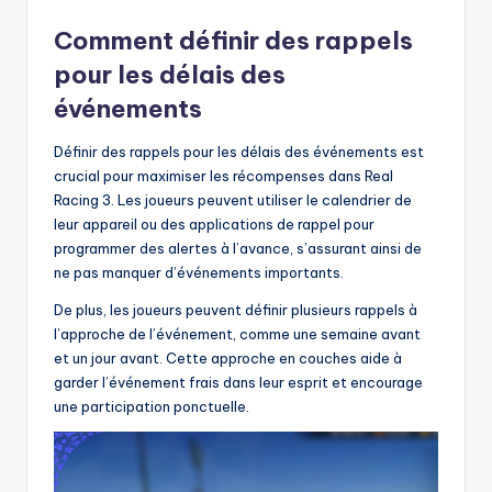
Comment définir des rappels
pour les délais des
événements
Définir des rappels pour les délais des événements est
crucial pour maximiser les récompenses dans Real
Racing 3. Les joueurs peuvent utiliser le calendrier de
leur appareil ou des applications de rappel pour
programmer des alertes à l’avance, s’assurant ainsi de
ne pas manquer d’événements importants.
De plus, les joueurs peuvent définir plusieurs rappels à
l’approche de l’événement, comme une semaine avant
et un jour avant. Cette approche en couches aide à
garder l’événement frais dans leur esprit et encourage
une participation ponctuelle.