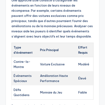
Une approche utile consiste à catégoriser les
événements en fonction de leurs niveaux de
récompense. Par exemple, certains événements
peuvent offrir des voitures exclusives comme prix
principaux, tandis que d’autres pourraient fournir des
améliorations ou de la monnaie précieuses. Analyser ces
niveaux aide les joueurs à identifier quels événements
s’alignent avec leurs objectifs et leur temps disponible.
Type
Effort
Prix Principal
d’événement
Requis
Contre-la-
Voiture Exclusive
Modéré
Montre
Événements
Amélioration Haute
Élevé
Spéciaux
Performance
Défis
Monnaie du Jeu
Faible
Quotidiens