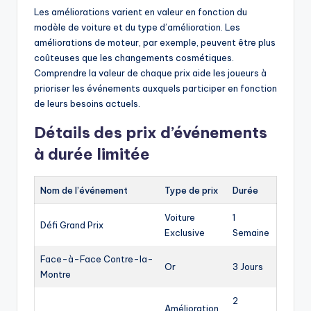
Les améliorations varient en valeur en fonction du
modèle de voiture et du type d’amélioration. Les
améliorations de moteur, par exemple, peuvent être plus
coûteuses que les changements cosmétiques.
Comprendre la valeur de chaque prix aide les joueurs à
prioriser les événements auxquels participer en fonction
de leurs besoins actuels.
Détails des prix d’événements
à durée limitée
Nom de l’événement
Type de prix
Durée
Voiture
1
Défi Grand Prix
Exclusive
Semaine
Face-à-Face Contre-la-
Or
3 Jours
Montre
2
Amélioration