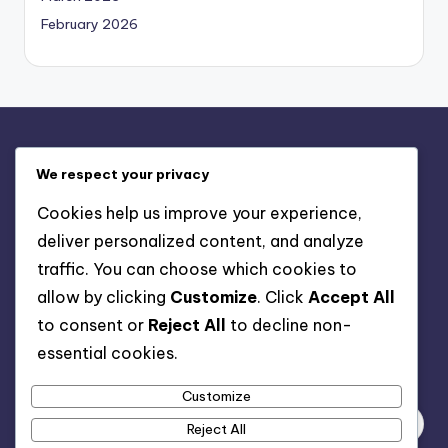
February 2026
Mentions légales
We respect your privacy
Contact
Cookies help us improve your experience,
Conditions de service
deliver personalized content, and analyze
Politique de cookies
traffic. You can choose which cookies to
Politique de confidentialité
allow by clicking
Customize
. Click
Accept All
À propos de nous
to consent or
Reject All
to decline non-
essential cookies.
Recherche
Customize
Reject All