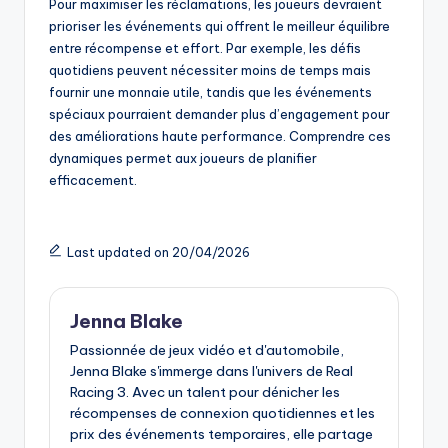
Pour maximiser les réclamations, les joueurs devraient
prioriser les événements qui offrent le meilleur équilibre
entre récompense et effort. Par exemple, les défis
quotidiens peuvent nécessiter moins de temps mais
fournir une monnaie utile, tandis que les événements
spéciaux pourraient demander plus d’engagement pour
des améliorations haute performance. Comprendre ces
dynamiques permet aux joueurs de planifier
efficacement.
Last updated on 20/04/2026
Jenna Blake
Passionnée de jeux vidéo et d'automobile,
Jenna Blake s'immerge dans l'univers de Real
Racing 3. Avec un talent pour dénicher les
récompenses de connexion quotidiennes et les
prix des événements temporaires, elle partage