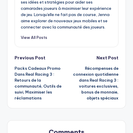
ses idées et stratégies pour aider ses
camarades joueurs à maximiser leur expérience
de jeu. Lorsqu'elle ne fait pas de course, Jenna
aime explorer de nouveaux jeux mobiles et se
connecter avec la communauté des joueurs.
View All Posts
Post
Previous Post
Next Post
Packs Cadeaux Promo
Récompenses de
navigation
Dans Real Racing 3 :
connexion quotidienne
Retours de la
dans Real Racing 3 :
communauté, Outils de
voitures exclusives,
suivi, Maximiser les
bonus de monnaie,
réclamations
objets spéciaux
Comments