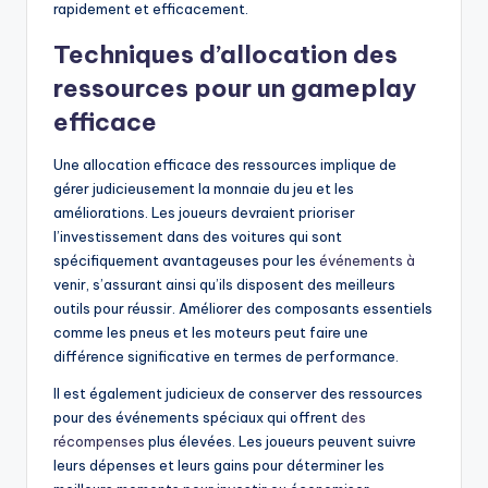
rapidement et efficacement.
Techniques d’allocation des
ressources pour un gameplay
efficace
Une allocation efficace des ressources implique de
gérer judicieusement la monnaie du jeu et les
améliorations. Les joueurs devraient prioriser
l’investissement dans des voitures qui sont
spécifiquement avantageuses pour les
événements à
venir, s’assurant ainsi qu’ils disposent des meilleurs
outils pour réussir. Améliorer des composants essentiels
comme les pneus et les moteurs peut faire une
différence significative en termes de performance.
Il est également judicieux de conserver des ressources
pour des événements spéciaux qui offrent
des
récompenses
plus élevées. Les joueurs peuvent suivre
leurs dépenses et leurs gains pour déterminer les