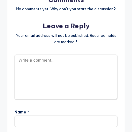
No comments yet. Why don’t you start the discussion?
Leave a Reply
Your email address will not be published.
Required fields
are marked
*
Name
*