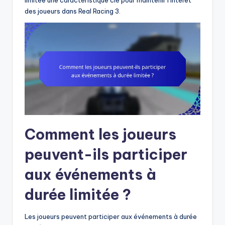
limitée une caractéristique clé pour maintenir l’intérêt
des joueurs dans Real Racing 3.
Comment les joueurs
peuvent-ils participer
aux événements à
durée limitée ?
Les joueurs peuvent participer aux événements à durée