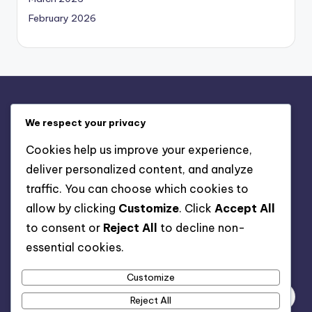
February 2026
Mentions légales
We respect your privacy
Contact
Cookies help us improve your experience,
Conditions de service
deliver personalized content, and analyze
Politique de cookies
traffic. You can choose which cookies to
Politique de confidentialité
allow by clicking
Customize
. Click
Accept All
À propos de nous
to consent or
Reject All
to decline non-
essential cookies.
Recherche
Customize
Reject All