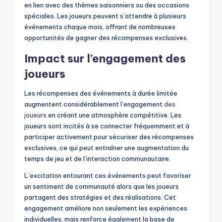
en lien avec des thèmes saisonniers ou des occasions
spéciales. Les joueurs peuvent s’attendre à plusieurs
événements chaque mois, offrant de nombreuses
opportunités de gagner des récompenses exclusives.
Impact sur l’engagement des
joueurs
Les récompenses des événements à durée limitée
augmentent considérablement l’engagement
des
joueurs
en créant une atmosphère compétitive. Les
joueurs sont incités à se connecter fréquemment et à
participer activement pour sécuriser des récompenses
exclusives, ce qui peut entraîner une augmentation du
temps de jeu et de l’interaction communautaire.
L’excitation entourant ces événements peut favoriser
un sentiment de communauté alors que les joueurs
partagent des stratégies et des réalisations. Cet
engagement améliore non seulement les expériences
individuelles, mais renforce également la base de