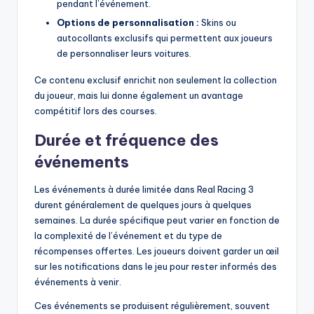
pendant l’événement.
Options de personnalisation :
Skins ou
autocollants exclusifs qui permettent aux joueurs
de personnaliser leurs voitures.
Ce contenu exclusif enrichit non seulement la collection
du joueur, mais lui donne également un avantage
compétitif lors des courses.
Durée et fréquence des
événements
Les événements à durée limitée dans Real Racing 3
durent généralement de quelques jours à quelques
semaines. La durée spécifique peut varier en fonction de
la complexité de l’événement et du type de
récompenses offertes. Les joueurs doivent garder un œil
sur les notifications dans le jeu pour rester informés des
événements à venir.
Ces événements se produisent régulièrement, souvent