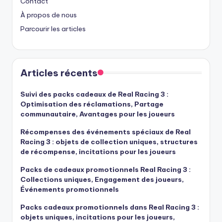
Contact
À propos de nous
Parcourir les articles
Articles récents
Suivi des packs cadeaux de Real Racing 3 :
Optimisation des réclamations, Partage
communautaire, Avantages pour les joueurs
Récompenses des événements spéciaux de Real
Racing 3 : objets de collection uniques, structures
de récompense, incitations pour les joueurs
Packs de cadeaux promotionnels Real Racing 3 :
Collections uniques, Engagement des joueurs,
Événements promotionnels
Packs cadeaux promotionnels dans Real Racing 3 :
objets uniques, incitations pour les joueurs,