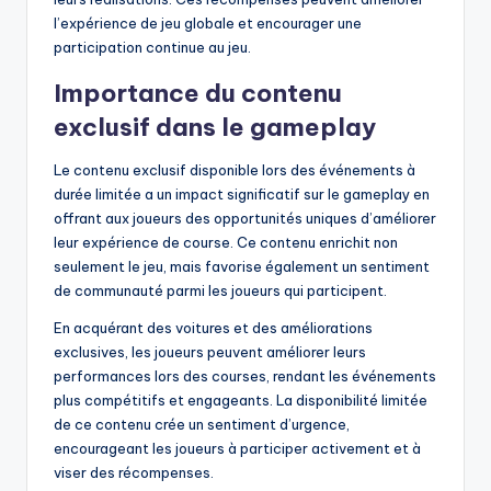
l’expérience de jeu globale et encourager une
participation continue au jeu.
Importance du contenu
exclusif dans le gameplay
Le contenu exclusif disponible lors des événements à
durée limitée a un impact significatif sur le gameplay en
offrant aux joueurs des opportunités uniques d’améliorer
leur expérience de course. Ce contenu enrichit non
seulement le jeu, mais favorise également un sentiment
de communauté parmi les joueurs qui participent.
En acquérant des voitures et des améliorations
exclusives, les joueurs peuvent améliorer leurs
performances lors des courses, rendant les événements
plus compétitifs et engageants. La disponibilité limitée
de ce contenu crée un sentiment d’urgence,
encourageant les joueurs à participer activement et à
viser des récompenses.