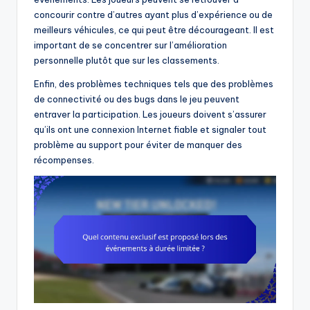
concourir contre d’autres ayant plus d’expérience ou de
meilleurs véhicules, ce qui peut être décourageant. Il est
important de se concentrer sur l’amélioration
personnelle plutôt que sur les classements.
Enfin, des problèmes techniques tels que des problèmes
de connectivité ou des bugs dans le jeu peuvent
entraver la participation. Les joueurs doivent s’assurer
qu’ils ont une connexion Internet fiable et signaler tout
problème au support pour éviter de manquer des
récompenses.