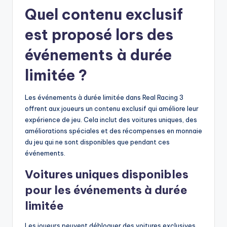
Quel contenu exclusif
est proposé lors des
événements à durée
limitée ?
Les événements à durée limitée dans Real Racing 3
offrent aux joueurs un contenu exclusif qui améliore leur
expérience de jeu. Cela inclut des voitures uniques, des
améliorations spéciales et des récompenses en monnaie
du jeu qui ne sont disponibles que pendant ces
événements.
Voitures uniques disponibles
pour les événements à durée
limitée
Les joueurs peuvent débloquer des voitures exclusives