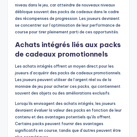
niveau dans le jeu, car atteindre de nouveaux niveaux
débloque souvent des packs de cadeaux dans le cadre
des récompenses de progression. Les joueurs devraient
se concentrer sur l’optimisation de leur performance de
course pour tirer pleinement parti de ces opportunités.
Achats intégrés liés aux packs
de cadeaux promotionnels
Les achats intégrés offrent un moyen direct pour les
joueurs d’acquérir des packs de cadeaux promotionnels.
Les joueurs peuvent utiliser de l’argent réel ou de la
monnaie de jeu pour acheter ces packs, qui contiennent
souvent des objets ou des améliorations exclusifs.
Lorsqu’ils envisagent des achats intégrés, les joueurs
devraient évaluer la valeur des packs en fonction de leur
contenu et des avantages potentiels qu’ils offrent.
Certains packs peuvent fournir des avantages
significatifs en course, tandis que d’autres peuvent être