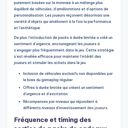
purement basées sur la monnaie à un mélange plus
équilibré de véhicules, d’améliorations et d’options de
personnalisation. Les joueurs reçoivent désormais une
variété d’objets qui améliorent à la fois la performance
et l’esthétique.
De plus, l’introduction de packs à durée limitée a créé un
sentiment d’urgence, encourageant les joueurs à
s’engager plus fréquemment dans le jeu. Cette stratégie
s’est révélée efficace pour maintenir l’intérêt des
joueurs et stimuler les achats dans le jeu.
Inclusion de véhicules exclusifs non disponibles par
le biais du gameplay régulier.
Offres à durée limitée qui créent un sentiment
d’urgence et d’excitation.
Récompenses par niveaux qui répondent à
différents niveaux d’investissement
des joueurs
.
Fréquence et timing des