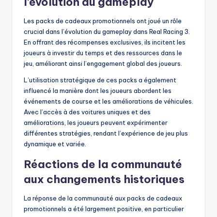
l’évolution du gameplay
Les packs de cadeaux promotionnels ont joué un rôle
crucial dans l’évolution du gameplay dans Real Racing 3.
En offrant des récompenses exclusives, ils incitent les
joueurs à investir du temps et des ressources dans le
jeu, améliorant ainsi l’engagement global des joueurs.
L’utilisation stratégique de ces packs a également
influencé la manière dont les joueurs abordent les
événements de course et les améliorations de véhicules.
Avec l’accès à des voitures uniques et des
améliorations, les joueurs peuvent expérimenter
différentes stratégies, rendant l’expérience de jeu plus
dynamique et variée.
Réactions de la communauté
aux changements historiques
La réponse de la communauté aux packs de cadeaux
promotionnels a été largement positive, en particulier