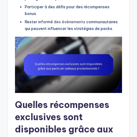
Participer à des défis pour des récompenses
bonus.
Rester informé
des événements
communautaires
qui peuvent influencer les stratégies de packs.
Quelles récompenses
exclusives sont
disponibles grâce aux