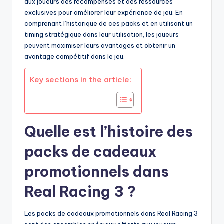
aux joueurs des récompenses et des ressources
exclusives pour améliorer leur expérience de jeu. En
comprenant l’historique de ces packs et en utilisant un
timing stratégique dans leur utilisation, les joueurs
peuvent maximiser leurs avantages et obtenir un
avantage compétitif dans le jeu.
Key sections in the article:
Quelle est l’histoire des
packs de cadeaux
promotionnels dans
Real Racing 3 ?
Les packs de cadeaux promotionnels dans Real Racing 3