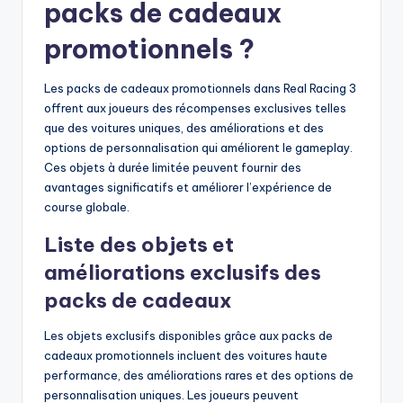
packs de cadeaux
promotionnels ?
Les packs de cadeaux promotionnels dans Real Racing 3
offrent aux joueurs des récompenses exclusives telles
que des voitures uniques, des améliorations et des
options de personnalisation qui améliorent le gameplay.
Ces objets à durée limitée peuvent fournir des
avantages significatifs et améliorer l’expérience de
course globale.
Liste des objets et
améliorations exclusifs des
packs de cadeaux
Les objets exclusifs disponibles grâce aux packs de
cadeaux promotionnels incluent des voitures haute
performance, des améliorations rares et des options de
personnalisation uniques. Les joueurs peuvent