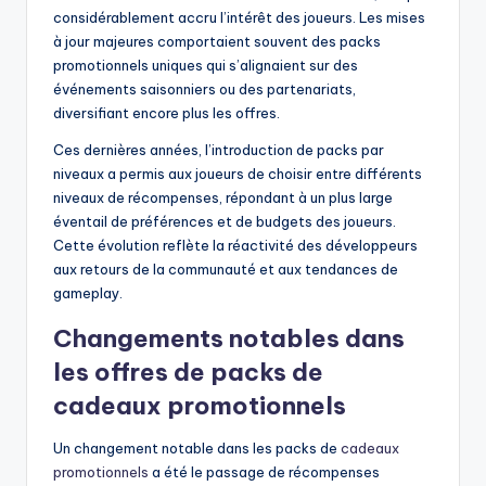
considérablement accru l’intérêt des joueurs. Les mises
à jour majeures comportaient souvent des packs
promotionnels uniques qui s’alignaient sur des
événements saisonniers ou des partenariats,
diversifiant encore plus les offres.
Ces dernières années, l’introduction de packs par
niveaux a permis aux joueurs de choisir entre différents
niveaux de récompenses, répondant à un plus large
éventail de préférences et de budgets des joueurs.
Cette évolution reflète la réactivité des développeurs
aux retours de la communauté et aux tendances de
gameplay.
Changements notables dans
les offres de packs de
cadeaux promotionnels
Un changement notable dans les packs de
cadeaux
promotionnels
a été le passage de récompenses