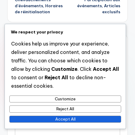
d’événements, Horaires
événements, Articles
de réinitialisation
exclusifs
We respect your privacy
Cookies help us improve your experience,
Comments
deliver personalized content, and analyze
No comments yet. Why don’t you start the discussion?
traffic. You can choose which cookies to
allow by clicking
Customize
. Click
Accept All
Leave a Reply
to consent or
Reject All
to decline non-
Your email address will not be published.
Required fields
essential cookies.
are marked
*
Customize
Reject All
Accept All