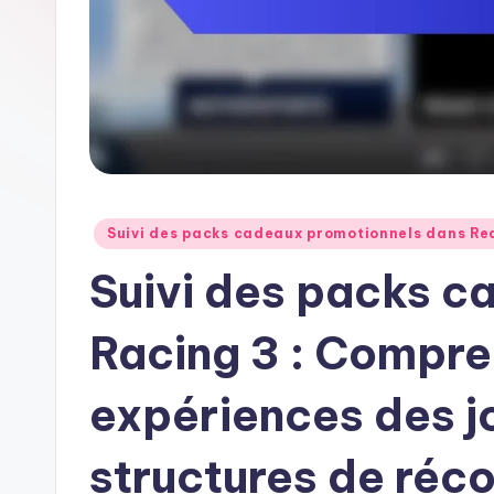
Posted
Suivi des packs cadeaux promotionnels dans Re
in
Suivi des packs c
Racing 3 : Compren
expériences des jo
structures de ré