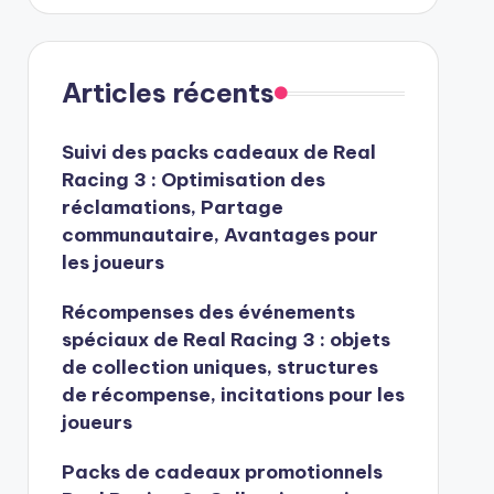
Articles récents
Suivi des packs cadeaux de Real
Racing 3 : Optimisation des
réclamations, Partage
communautaire, Avantages pour
les joueurs
Récompenses des événements
spéciaux de Real Racing 3 : objets
de collection uniques, structures
de récompense, incitations pour les
joueurs
Packs de cadeaux promotionnels