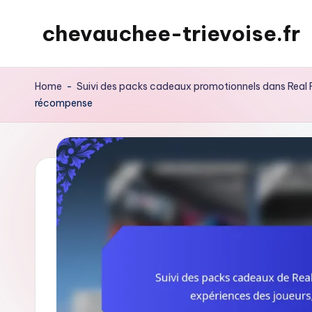
chevauchee-trievoise.fr
Skip
to
content
Home
-
Suivi des packs cadeaux promotionnels dans Real 
récompense