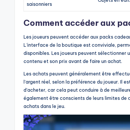
Objets en édit
saisonniers
Comment accéder aux pa
Les joueurs peuvent accéder aux packs cadeaux 
L’interface de la boutique est conviviale, perm
disponibles. Les joueurs peuvent sélectionner u
contenu et son prix avant de faire un achat.
Les achats peuvent généralement être effectués
l’argent réel, selon la préférence du joueur. Il 
d’acheter, car cela peut conduire à de meilleur
également être conscients de leurs limites de 
achats dans le jeu.