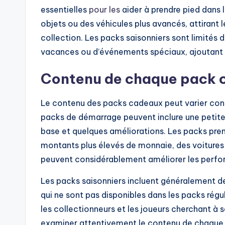
essentielles
pour les
aider à prendre pied dans 
objets ou des véhicules plus avancés, attirant 
collection. Les packs saisonniers sont limités
vacances ou d’événements spéciaux, ajoutant u
Contenu de chaque pack 
Le contenu des packs cadeaux peut varier cons
packs de démarrage peuvent inclure une petite 
base et quelques améliorations. Les packs pre
montants plus élevés de monnaie, des voitures
peuvent considérablement améliorer les perf
Les packs saisonniers incluent généralement de
qui ne sont pas disponibles dans les packs régul
les collectionneurs et les joueurs cherchant à 
examiner attentivement le contenu de chaque pa