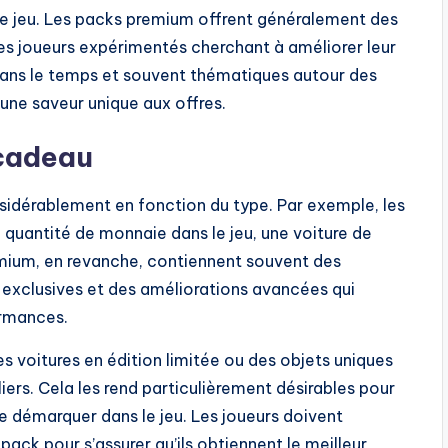
le jeu. Les packs premium offrent généralement des
les joueurs expérimentés cherchant à améliorer leur
 dans le temps et souvent thématiques autour des
ne saveur unique aux offres.
cadeau
idérablement en fonction du type. Par exemple, les
quantité de monnaie dans le jeu, une voiture de
mium, en revanche, contiennent souvent des
 exclusives et des améliorations avancées qui
ormances.
s voitures en édition limitée ou des objets uniques
iers. Cela les rend particulièrement désirables pour
se démarquer dans le jeu. Les joueurs doivent
ck pour s’assurer qu’ils obtiennent le meilleur