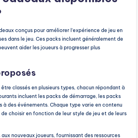
?
deaux conçus pour améliorer l’expérience de jeu en
ses dans le jeu. Ces packs incluent généralement de
peuvent aider les joueurs à progresser plus
proposés
être classés en plusieurs types, chacun répondant à
courants incluent les packs de démarrage, les packs
es à des événements. Chaque type varie en contenu
 de choisir en fonction de leur style de jeu et de leurs
aux nouveaux joueurs, fournissant des ressources