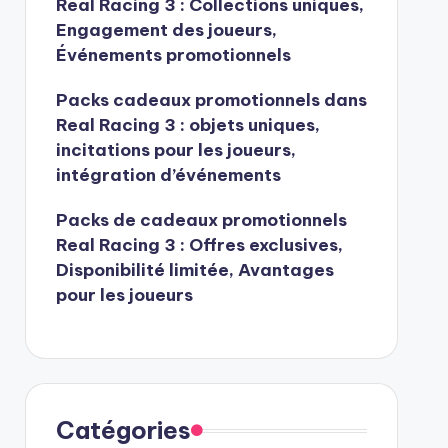
Real Racing 3 : Collections uniques,
Engagement des joueurs,
Événements promotionnels
Packs cadeaux promotionnels dans
Real Racing 3 : objets uniques,
incitations pour les joueurs,
intégration d’événements
Packs de cadeaux promotionnels
Real Racing 3 : Offres exclusives,
Disponibilité limitée, Avantages
pour les joueurs
Catégories