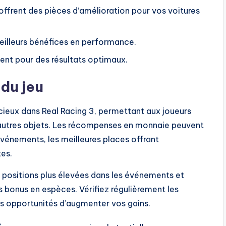
ffrent des pièces d’amélioration pour vos voitures
meilleurs bénéfices en performance.
nt pour des résultats optimaux.
du jeu
écieux dans Real Racing 3, permettant aux joueurs
d’autres objets. Les récompenses en monnaie peuvent
vénements, les meilleures places offrant
es.
 positions plus élevées dans les événements et
es bonus en espèces. Vérifiez régulièrement les
es opportunités d’augmenter vos gains.