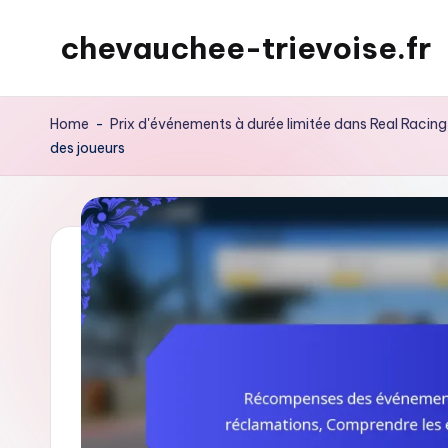
chevauchee-trievoise.fr
Skip
to
content
Home
-
Prix d'événements à durée limitée dans Real Racing
des joueurs