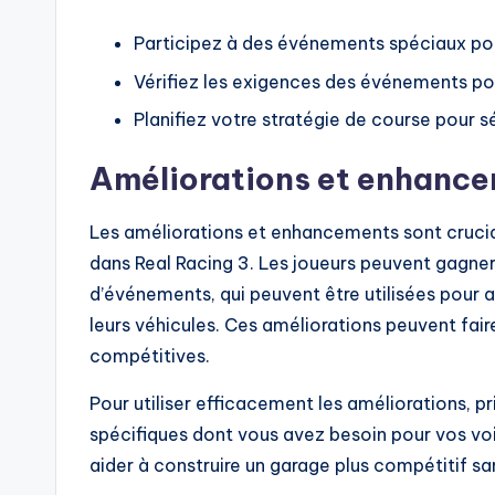
Participez à des événements spéciaux pou
Vérifiez les exigences des événements pour 
Planifiez votre stratégie de course pour sé
Améliorations et enhanc
Les améliorations et enhancements sont crucia
dans Real Racing 3. Les joueurs peuvent gagner
d’événements, qui peuvent être utilisées pour amé
leurs véhicules. Ces améliorations peuvent fair
compétitives.
Pour utiliser efficacement les améliorations, 
spécifiques dont vous avez besoin pour vos vo
aider à construire un garage plus compétitif sa