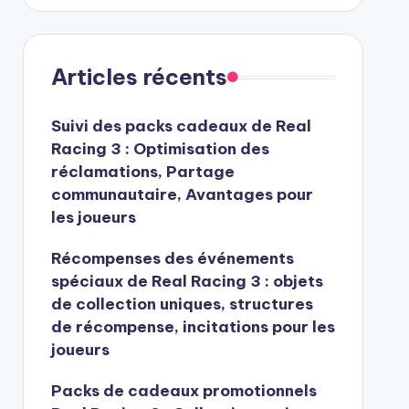
Articles récents
Suivi des packs cadeaux de Real
Racing 3 : Optimisation des
réclamations, Partage
communautaire, Avantages pour
les joueurs
Récompenses des événements
spéciaux de Real Racing 3 : objets
de collection uniques, structures
de récompense, incitations pour les
joueurs
Packs de cadeaux promotionnels