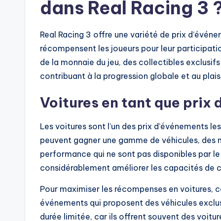
dans Real Racing 3 
Real Racing 3 offre une variété de prix d’événe
récompensent les joueurs pour leur participatio
de la monnaie du jeu, des collectibles exclusi
contribuant à la progression globale et au plaisi
Voitures en tant que prix
Les voitures sont l’un des prix d’événements le
peuvent gagner une gamme de véhicules, des m
performance qui ne sont pas disponibles par le
considérablement améliorer les capacités de c
Pour maximiser les récompenses en voitures, c
événements qui proposent des véhicules exclus
durée limitée, car ils offrent souvent des voitu